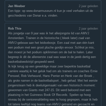
Jan Weeber
2 jaar geleden
Een tipje: op www.donarmuseum.nl kun je veel verhalen uit de
geschiedenis van Donar e.a. vinden.
Rob Thie
2 jaar geleden
Als jongetje van 9 jaar was ik het allerjongste lid van AMVJ
Amsterdam. Trainen in de historische ( bleek later) zaal van
AMVJ-gebouw aan het leidsebosje. Een zaal met aan één kant
een podium met een groot pluche gordijn ervoor. Schhot je mis,
dan moest je het podium opklimmen om de bal te halen. Later
begreep ik dit de allereerste zaal was waar in de jareb dertig een
basketbalwedstrijd gespeeld werd.
Ik kijk terug op een geweldige maar zeer beperkte basketbal
carrière waarbij ik het geluk had om als trainers en coaches Ernie
Penseel, Rob Verheuvel, Hans Perrier en Henk van der Broek ,
als grote namen in de basketbalsport , heb gehad. Met het eerste
jongensteam heb ik deeluitgemaakt van een historisch moment:
gewonnen van Giants met 247-15. Dit werd beloond met een
plaatsing in het Guinness Book Of Records. Spelen op hoog
niveau bij de seniorenafdeling was te hoog gegrepen, maar ik heb
tot latere leeftijd nog teams van AMVJ getraind en gecoacht en