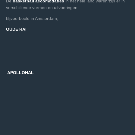
De
basketball accomodaties
in het hele land waren/zijn er in
verschillende vormen en uitvoeringen.
Bijvoorbeeld in Amsterdam,
OUDE RA
I
APOLLOHAL
.