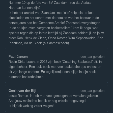
Nummer 10 op de foto van BV Zaandam, zou dat Adriaan
Hartman kunnen zijn?
Ik heb het archief van Zaandam, met 'alle' knipsels, enkele
clubbladen en het schrift met de notulen van het bestuur in de
eerste jaren aan het Gemeente Archief Zaanstad overgedragen.
In de stukjes over ' vergeten basketballers ' kom ik nogal wat
spelers tegen die op latere leeftijd bij Zaandam balden: jij en jouw
broer Rob, Henk de Cleen, Onno Koster, Wim Seppenwolde, Bob
Plantinga, Ad de Block (als damescoach).
Paul Jansen
een jaar geleden
Robin Dirks bracht in 2022 zijn boek 'Coaching Basketbal' uit, in
eigen beheer. Een leuk boek met veel praktische tips en lessen
uit zijn lange carriere. En tegelijkertijd een kijkje in zijn nooit-
rustende basketbalbrein.
Gerrit van der Bijl
een jaar geleden
beste Ramon, ik heb met veel genoegen de verhalen gelezen.
Aan jouw mailadres heb ik er nog enkele toegevoegd.
Ik blijf dit weblog zeker volgen!